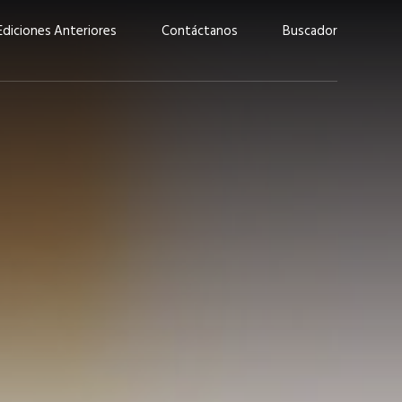
Ediciones Anteriores
Contáctanos
Buscador
uárez: “Las
Lucas Martínez Paz: “En
demos liderar y
tecnología, hay que invertir
aso por nuestros
con inteligencia, no por
ritos”
moda”
marzo 2026
EN PORTADA
febrero 2026