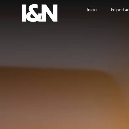
Inicio
En porta
Guatehuevo: medio siglo
“La sostenibilid
produciendo la proteína
el centro de Cer
más accesible para los
Ambev Guatema
guatemaltecos
Ricardo Urteaga
ACTUALIDAD
EN PORTADA
julio 2026
EN PORTADA
mayo 202