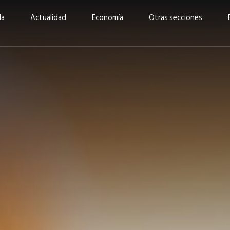
da
Actualidad
Economía
Otras secciones
“Invertir con propósito:
ad está en
cómo CBC impulsa su
Elizabeth S
vecería
crecimiento industrial a
mujeres po
la» –
través de la innovación y la
abrirnos p
sostenibilidad”
propios mé
6
EN PORTADA
abril 2026
EN PORTADA