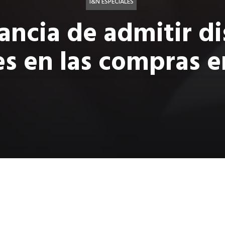
I&N ESPECIALES
ancia de admitir di
s en las compras e
 nació el 31 de diciembre de 1983, cuando ARPANET impl
de comunicaciones para la computación distribuida. Curi
ta en línea se realizó solo seis semanas después, en el Dí