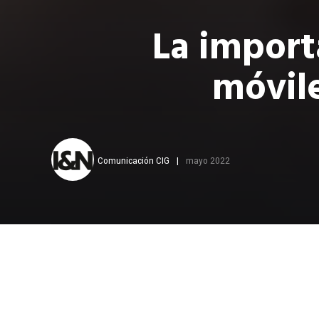
La import
móvile
Comunicación CIG
mayo 2022
E
l internet
protocolo 
primera ven