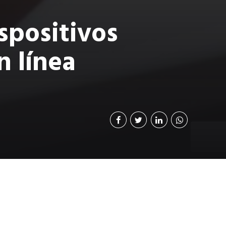
spositivos
n línea
ementó TCP/IP como
osamente, la
a de San Valentín.