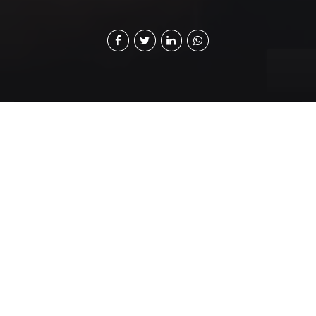
A
pesar de que la igualdad de género es un
asunto que ha cobrado relevancia en las
agendas de los gobiernos y que forma parte
de los Objetivos de Desarrollo Sostenible (ODS) de
Naciones Unidas, los sesgos y diferencias entre mujeres
y hombres siguen presentes. En 2020, solo el 47% de
las mujeres en edad de trabajar participaron en el
mercado laboral, en comparación con el 74% de los
hombres. Una brecha que se ha mantenido