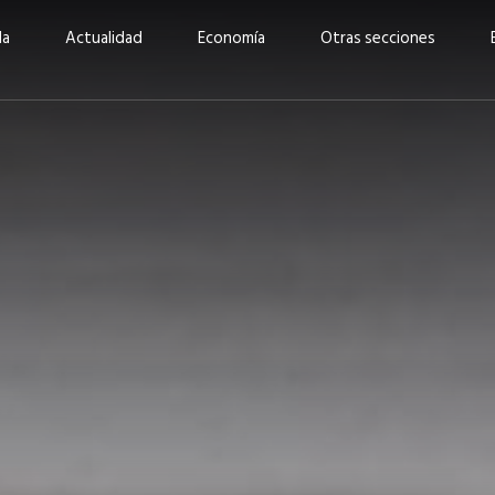
da
Actualidad
Economía
Otras secciones
“Invertir con propósito:
ad está en
cómo CBC impulsa su
Elizabeth S
vecería
crecimiento industrial a
mujeres po
la» –
través de la innovación y la
abrirnos p
sostenibilidad”
propios mé
6
EN PORTADA
abril 2026
EN PORTADA