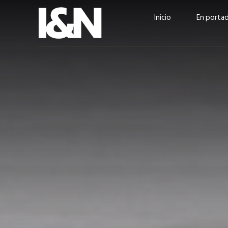
Inicio
En porta
Guatehuevo: medio siglo
“La sostenibilid
produciendo la proteína
el centro de Cer
más accesible para los
Ambev Guatema
guatemaltecos
Ricardo Urteaga
ACTUALIDAD
EN PORTADA
julio 2026
EN PORTADA
mayo 202