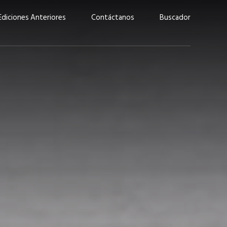
Ediciones Anteriores
Contáctanos
Buscador
uárez: “Las
Lucas Martínez Paz: “En
demos liderar y
tecnología, hay que invertir
aso por nuestros
con inteligencia, no por
ritos”
moda”
marzo 2026
EN PORTADA
febrero 2026