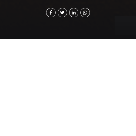
E
duardo Girón Benford
Presidente de Cámara de Industria de
Guatemala
E
l 2020 marcó el inicio de una ambiciosa década para
alcanzar importantes metas a nivel mundial: los
Objetivos de Desarrollo Sostenible 2030, el banderazo
de salida para actuar frente a la creciente pobreza, el
empoderamiento económico de las mujeres, afrontar
la emergencia climática, crear más empleos formales