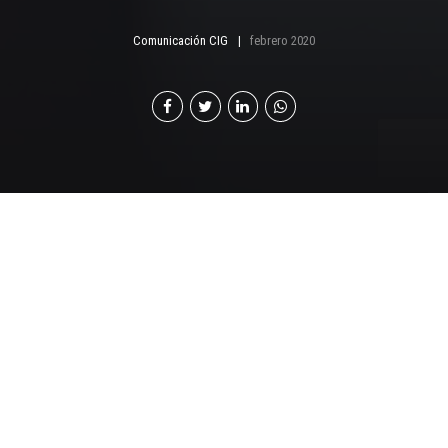
Comunicación CIG
febrero 2020
A
ntes de iniciar el proceso de sucesión en la
gerencia general, sobre todo si se trata de
alguien que no es familiar, es indispensable
que el predecesor esté dispuesto a dejar paso al
sucesor. En caso contrario, la lucha a contracorriente
será desgastante y prácticamente inviable.
También es importante conocer a qué tipo de persona