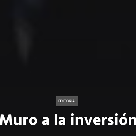
EDITORIAL
Muro a la inversió