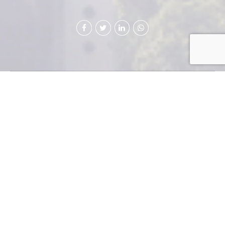
México y EE. UU.
deben trabajar
juntos
Si algo nos ha recordado la campaña presidencial en
Estados Unidos, es la importancia de la vecindad. De la