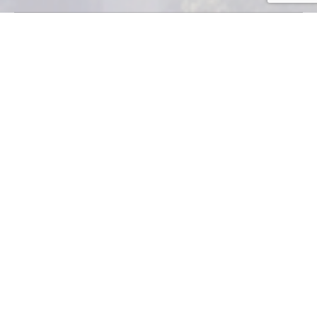
GAMCI realiza
exposición a socios
con economistas
expertos
Los economistas Nicholas Virzi de la Cámara de
Comercio Guatemalteco Americana (Amcham) y Phillip
Chicola del Comité Coordinador de Asociaciones
Agrícolas, Comerciales, Industriales y Financieras
(CACIF) compartieron sus análisis y perspectivas