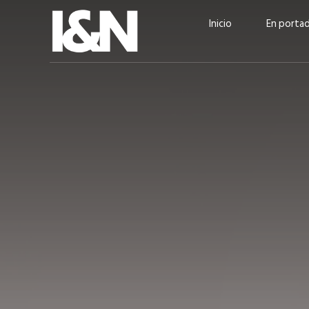
Inicio
En porta
Guatehuevo: medio siglo
“La sostenibilid
produciendo la proteína
el centro de Cer
más accesible para los
Ambev Guatema
guatemaltecos
Ricardo Urteaga
ACTUALIDAD
EN PORTADA
julio 2026
EN PORTADA
mayo 202