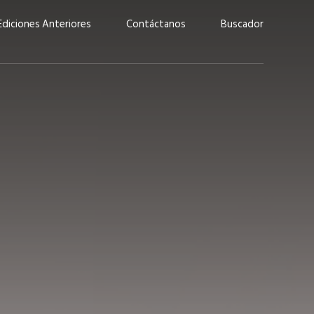
Ediciones Anteriores
Contáctanos
Buscador
uárez: “Las
Lucas Martínez Paz: “En
demos liderar y
tecnología, hay que invertir
aso por nuestros
con inteligencia, no por
ritos”
moda”
marzo 2026
EN PORTADA
febrero 2026