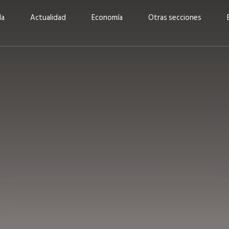
da
Actualidad
Economía
Otras secciones
“Invertir con propósito:
ad está en
cómo CBC impulsa su
Elizabeth S
vecería
crecimiento industrial a
mujeres po
la» –
través de la innovación y la
abrirnos p
sostenibilidad”
propios mé
6
EN PORTADA
abril 2026
EN PORTADA