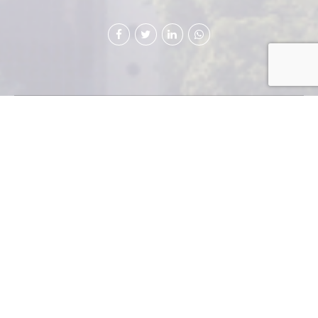
Cervecería Centro
Americana S.A.,
Pionera de la RSE
Cervecería Centro Americana, S.A. desde su fundación
hace 30 años, ha inyectado en la compañía una visión