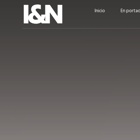
Inicio
En porta
Guatehuevo: medio siglo
“La sostenibilid
produciendo la proteína
el centro de Cer
más accesible para los
Ambev Guatema
guatemaltecos
Ricardo Urteaga
ACTUALIDAD
EN PORTADA
julio 2026
EN PORTADA
mayo 202