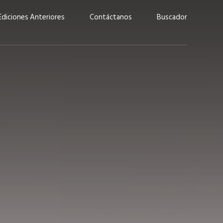
Ediciones Anteriores
Contáctanos
Buscador
uárez: “Las
Lucas Martínez Paz: “En
demos liderar y
tecnología, hay que invertir
aso por nuestros
con inteligencia, no por
ritos”
moda”
marzo 2026
EN PORTADA
febrero 2026