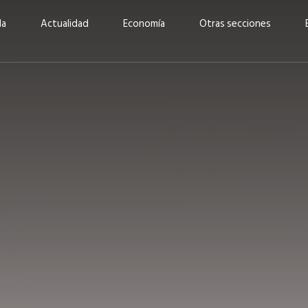
da
Actualidad
Economía
Otras secciones
“Invertir con propósito:
ad está en
cómo CBC impulsa su
Elizabeth S
vecería
crecimiento industrial a
mujeres po
la» –
través de la innovación y la
abrirnos p
sostenibilidad”
propios mé
6
EN PORTADA
abril 2026
EN PORTADA