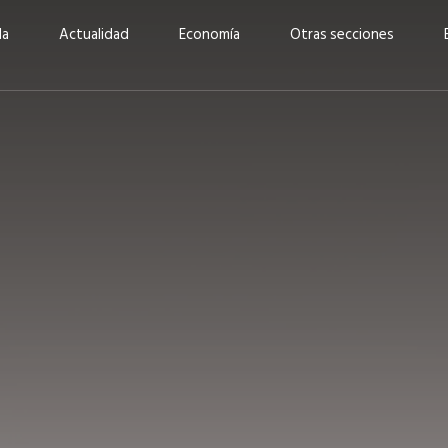
da
Actualidad
Economía
Otras secciones
“Invertir con propósito:
ad está en
cómo CBC impulsa su
Elizabeth S
vecería
crecimiento industrial a
mujeres po
la» –
través de la innovación y la
abrirnos p
sostenibilidad”
propios mé
6
EN PORTADA
abril 2026
EN PORTADA