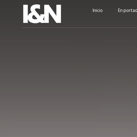
Inicio
En porta
Guatehuevo: medio siglo
“La sostenibilid
produciendo la proteína
el centro de Cer
más accesible para los
Ambev Guatema
guatemaltecos
Ricardo Urteaga
ACTUALIDAD
EN PORTADA
julio 2026
EN PORTADA
mayo 202