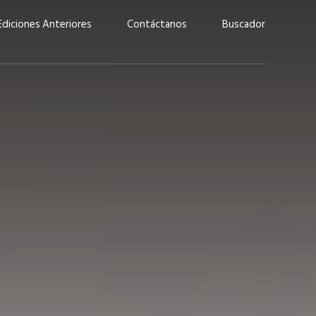
Ediciones Anteriores
Contáctanos
Buscador
uárez: “Las
Lucas Martínez Paz: “En
demos liderar y
tecnología, hay que invertir
aso por nuestros
con inteligencia, no por
ritos”
moda”
marzo 2026
EN PORTADA
febrero 2026