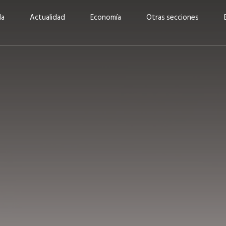
da
Actualidad
Economía
Otras secciones
“Invertir con propósito:
ad está en
cómo CBC impulsa su
Elizabeth S
vecería
crecimiento industrial a
mujeres po
la» –
través de la innovación y la
abrirnos p
sostenibilidad”
propios mé
6
EN PORTADA
abril 2026
EN PORTADA