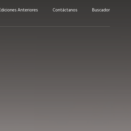
Ediciones Anteriores
Contáctanos
Buscador
uárez: “Las
Lucas Martínez Paz: “En
demos liderar y
tecnología, hay que invertir
aso por nuestros
con inteligencia, no por
ritos”
moda”
marzo 2026
EN PORTADA
febrero 2026