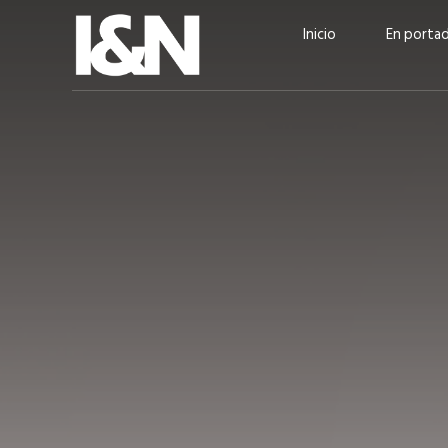
Inicio
En porta
Guatehuevo: medio siglo
“La sostenibilid
produciendo la proteína
el centro de Cer
más accesible para los
Ambev Guatema
guatemaltecos
Ricardo Urteaga
ACTUALIDAD
EN PORTADA
julio 2026
EN PORTADA
mayo 202