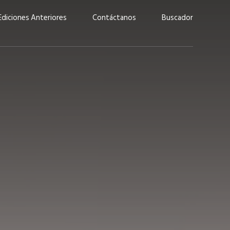
Ediciones Anteriores
Contáctanos
Buscador
uárez: “Las
Lucas Martínez Paz: “En
demos liderar y
tecnología, hay que invertir
aso por nuestros
con inteligencia, no por
ritos”
moda”
marzo 2026
EN PORTADA
febrero 2026