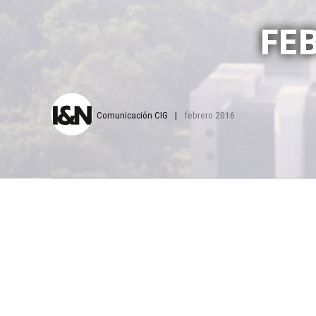
FE
Comunicación CIG
febrero 2016
R
El empre