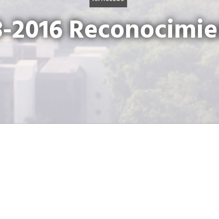
B-2016 Reconocimie
icardo Castillo Sinibal
recibe homenaje especial
sario guatemalteco ya había recibido la 