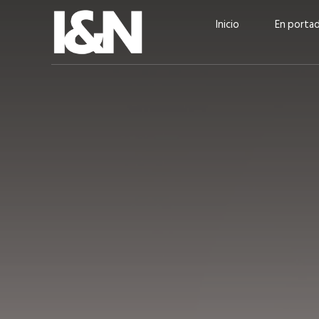
Inicio
En porta
Guatehuevo: medio siglo
“La sostenibilid
produciendo la proteína
el centro de Cer
más accesible para los
Ambev Guatema
guatemaltecos
Ricardo Urteaga
ACTUALIDAD
EN PORTADA
julio 2026
EN PORTADA
mayo 202