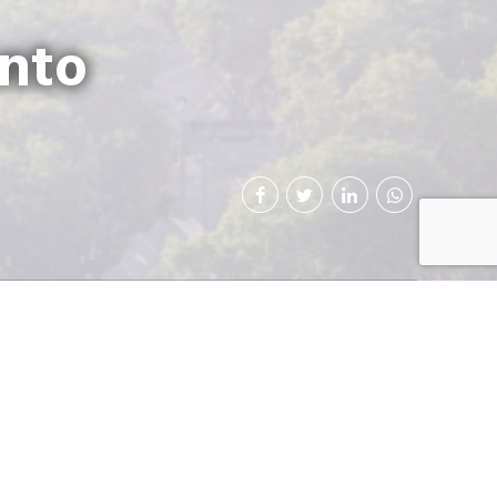
nto
di
Orden del