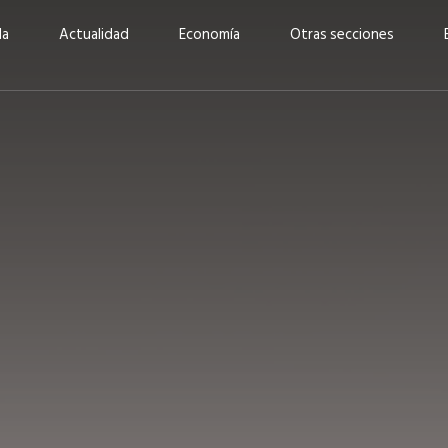
da
Actualidad
Economía
Otras secciones
“Invertir con propósito:
ad está en
cómo CBC impulsa su
Elizabeth S
vecería
crecimiento industrial a
mujeres po
la» –
través de la innovación y la
abrirnos p
sostenibilidad”
propios mé
6
EN PORTADA
abril 2026
EN PORTADA