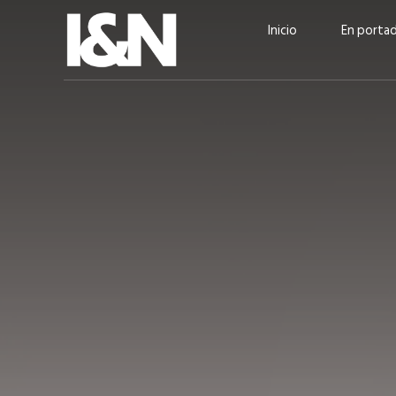
Inicio
En porta
Guatehuevo: medio siglo
“La sostenibilid
produciendo la proteína
el centro de Cer
más accesible para los
Ambev Guatema
guatemaltecos
Ricardo Urteaga
ACTUALIDAD
EN PORTADA
julio 2026
EN PORTADA
mayo 202