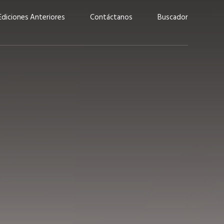
Ediciones Anteriores
Contáctanos
Buscador
uárez: “Las
Lucas Martínez Paz: “En
demos liderar y
tecnología, hay que invertir
aso por nuestros
con inteligencia, no por
ritos”
moda”
marzo 2026
EN PORTADA
febrero 2026