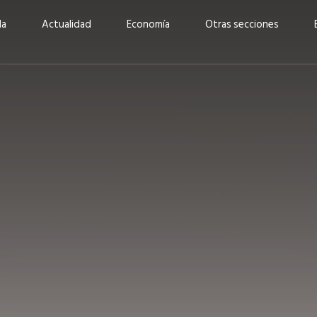
da
Actualidad
Economía
Otras secciones
“Invertir con propósito:
ad está en
cómo CBC impulsa su
Elizabeth S
vecería
crecimiento industrial a
mujeres po
la» –
través de la innovación y la
abrirnos p
sostenibilidad”
propios mé
6
EN PORTADA
abril 2026
EN PORTADA