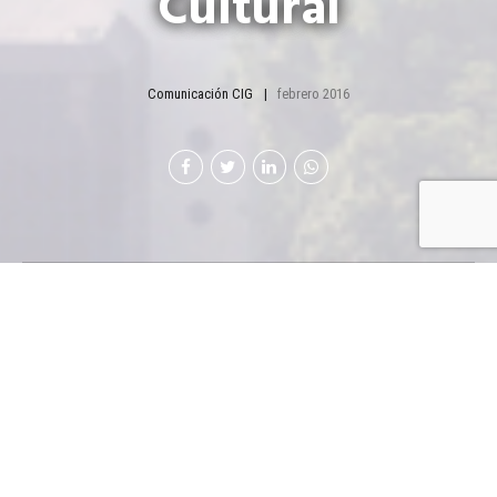
Cultural
Comunicación CIG
febrero 2016
Concierto –
Alejandro Filio
El próximo 18 de