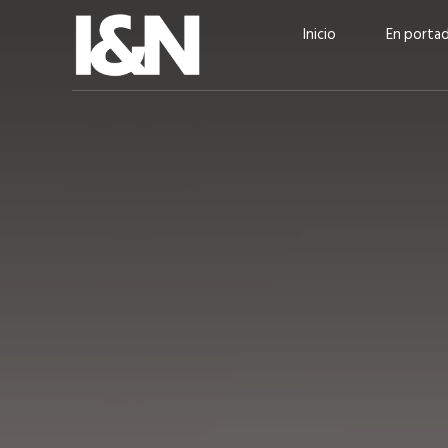
Inicio
En porta
Guatehuevo: medio siglo
“La sostenibilid
produciendo la proteína
el centro de Cer
más accesible para los
Ambev Guatema
guatemaltecos
Ricardo Urteaga
ACTUALIDAD
EN PORTADA
julio 2026
EN PORTADA
mayo 202