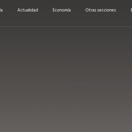
da
Actualidad
Economía
Otras secciones
“Invertir con propósito:
ad está en
cómo CBC impulsa su
Elizabeth S
vecería
crecimiento industrial a
mujeres po
la» –
través de la innovación y la
abrirnos p
sostenibilidad”
propios mé
6
EN PORTADA
abril 2026
EN PORTADA