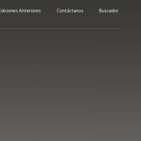
Ediciones Anteriores
Contáctanos
Buscador
uárez: “Las
Lucas Martínez Paz: “En
demos liderar y
tecnología, hay que invertir
aso por nuestros
con inteligencia, no por
ritos”
moda”
marzo 2026
EN PORTADA
febrero 2026