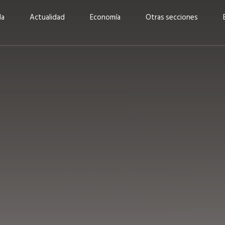
da
Actualidad
Economía
Otras secciones
“Invertir con propósito:
ad está en
cómo CBC impulsa su
Elizabeth S
vecería
crecimiento industrial a
mujeres po
la» –
través de la innovación y la
abrirnos p
sostenibilidad”
propios mé
6
EN PORTADA
abril 2026
EN PORTADA