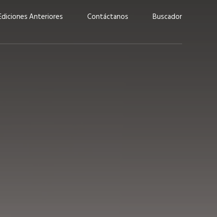
Ediciones Anteriores
Contáctanos
Buscador
uárez: “Las
Lucas Martínez Paz: “En
demos liderar y
tecnología, hay que invertir
aso por nuestros
con inteligencia, no por
ritos”
moda”
marzo 2026
EN PORTADA
febrero 2026