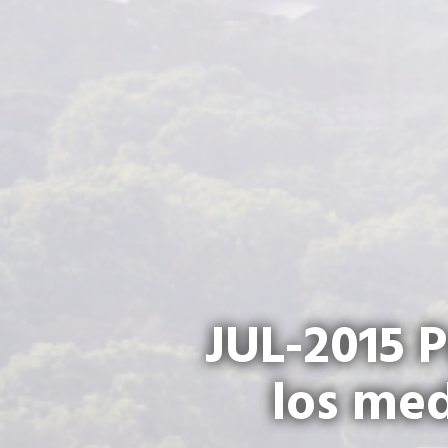
JUL-2015 P
los med