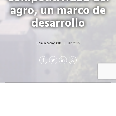
agro, un marco de
desarrollo
Comunicación CIG
julio 2015
Texto:
Iris
Ibeth
Pérez