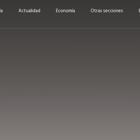
da
Actualidad
Economía
Otras secciones
“Invertir con propósito:
ad está en
cómo CBC impulsa su
Elizabeth S
vecería
crecimiento industrial a
mujeres po
la» –
través de la innovación y la
abrirnos p
sostenibilidad”
propios mé
6
EN PORTADA
abril 2026
EN PORTADA