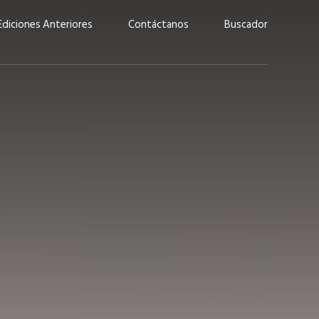
Ediciones Anteriores
Contáctanos
Buscador
uárez: “Las
Lucas Martínez Paz: “En
demos liderar y
tecnología, hay que invertir
aso por nuestros
con inteligencia, no por
ritos”
moda”
marzo 2026
EN PORTADA
febrero 2026