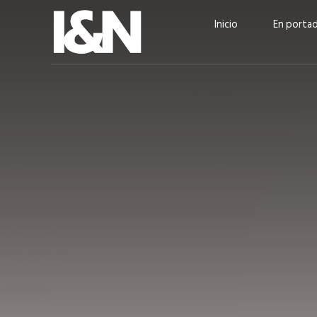
Inicio
En porta
Guatehuevo: medio siglo
“La sostenibilid
produciendo la proteína
el centro de Cer
más accesible para los
Ambev Guatema
guatemaltecos
Ricardo Urteaga
ACTUALIDAD
EN PORTADA
julio 2026
EN PORTADA
mayo 202