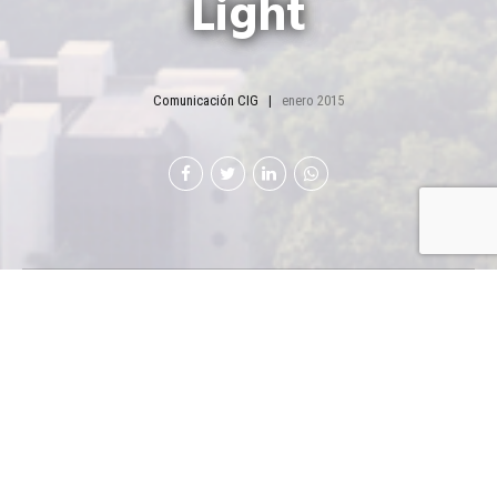
Light
Comunicación CIG
enero 2015
Por tiempo limitado,
la Cervecería Centro
Americana, S.A.
introdujo al mercado
nacional dos nuevas
opciones de sus