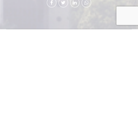
Guatemala
ha sido
colocada en
la cúspide
del mercado
mundial con
la apertura
del proyecto minero FeNix, a cargo de la Compañía
Guatemalteca de Níquel (CGN), subsidiaria de Solway
Investment Group, en el Estor, Izabal.