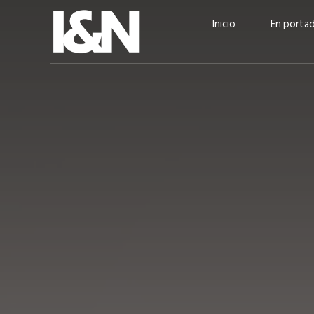
Inicio
En porta
Guatehuevo: medio siglo
“La sostenibilid
produciendo la proteína
el centro de Cer
más accesible para los
Ambev Guatema
guatemaltecos
Ricardo Urteaga
ACTUALIDAD
EN PORTADA
julio 2026
EN PORTADA
mayo 202