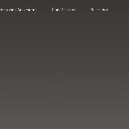
Ediciones Anteriores
Contáctanos
Buscador
uárez: “Las
Lucas Martínez Paz: “En
demos liderar y
tecnología, hay que invertir
aso por nuestros
con inteligencia, no por
ritos”
moda”
marzo 2026
EN PORTADA
febrero 2026