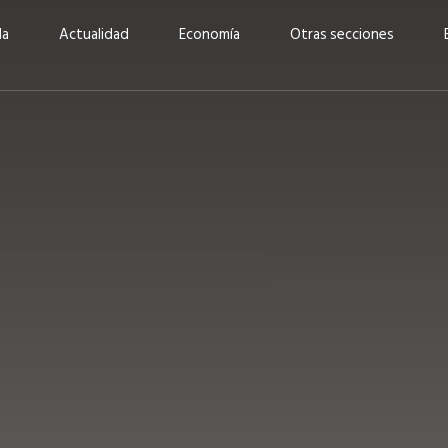
da
Actualidad
Economía
Otras secciones
“Invertir con propósito:
ad está en
cómo CBC impulsa su
Elizabeth S
vecería
crecimiento industrial a
mujeres po
la» –
través de la innovación y la
abrirnos p
sostenibilidad”
propios mé
6
EN PORTADA
abril 2026
EN PORTADA