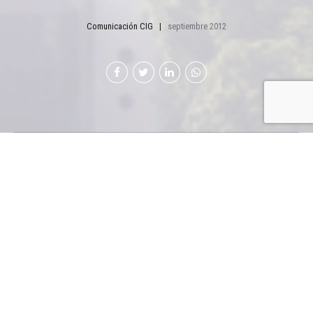
Comunicación CIG
septiembre 2012
Doscientas
veces
aparece la
palabra