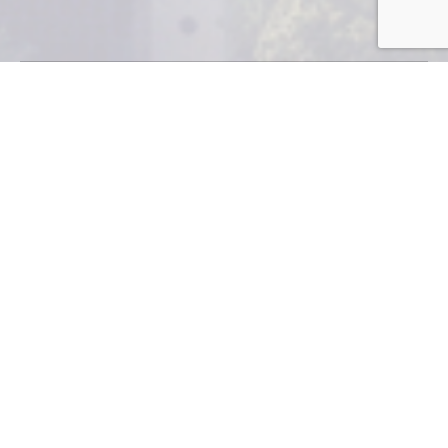
I
NDUSTRIA Y NEGOCIOS
Desde el año pasado el Ministerio de Economía
(Mineco) y el financiamiento del Banco
Interamericano de Desarrollo (BID) abrieron el
proyecto “Internacionalización de Mipymes), mediante
el cual las Micro, Pequeñas y Medianas Empresas del
país (Mipymes) pueden recibir apoyo económico no
reembolsable y asesoría técnica para buscar otros
mercados.
Para recibir los beneficios, las Mipymes pueden
calificar de manera individual o en grupos de
productores no importa la actividad a la que se