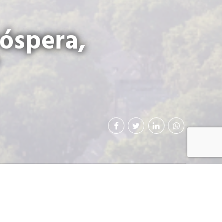
óspera,
s y socios de CIG.
 (CIEN), compartió