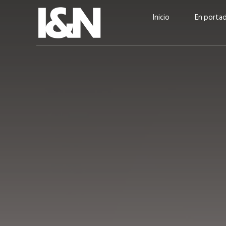
Inicio
En porta
Guatehuevo: medio siglo
“La sostenibilid
produciendo la proteína
el centro de Cer
más accesible para los
Ambev Guatema
guatemaltecos
Ricardo Urteaga
ACTUALIDAD
EN PORTADA
julio 2026
EN PORTADA
mayo 202