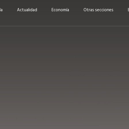
da
Actualidad
Economía
Otras secciones
“Invertir con propósito:
ad está en
cómo CBC impulsa su
Elizabeth S
vecería
crecimiento industrial a
mujeres po
la» –
través de la innovación y la
abrirnos p
sostenibilidad”
propios mé
6
EN PORTADA
abril 2026
EN PORTADA