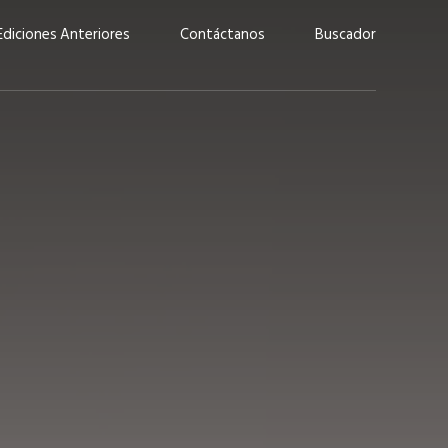
Ediciones Anteriores
Contáctanos
Buscador
uárez: “Las
Lucas Martínez Paz: “En
demos liderar y
tecnología, hay que invertir
aso por nuestros
con inteligencia, no por
ritos”
moda”
marzo 2026
EN PORTADA
febrero 2026