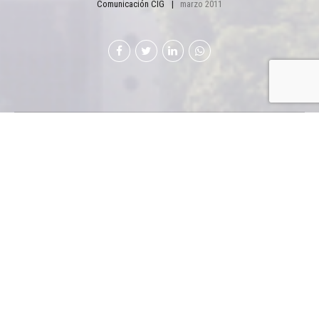
Comunicación CIG
marzo 2011
L
a institución juega un papel protagónico
en la construcción de un mejor país con
más de 100 delegados en foros públicos,
privados y mixtos.
Cámara de Industria de Guatemala (CIG) tiene
representaciones en una serie de instancias públicas y
privadas. Destaca nuestra participación en Cacif, en
foros ambientales, laborales, de facilitación del