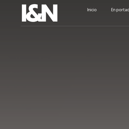
Inicio
En porta
Guatehuevo: medio siglo
“La sostenibilid
produciendo la proteína
el centro de Cer
más accesible para los
Ambev Guatema
guatemaltecos
Ricardo Urteaga
ACTUALIDAD
EN PORTADA
julio 2026
EN PORTADA
mayo 202