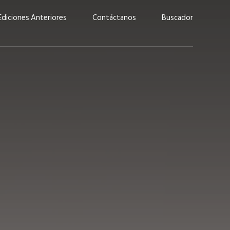
Ediciones Anteriores
Contáctanos
Buscador
uárez: “Las
Lucas Martínez Paz: “En
demos liderar y
tecnología, hay que invertir
aso por nuestros
con inteligencia, no por
ritos”
moda”
marzo 2026
EN PORTADA
febrero 2026