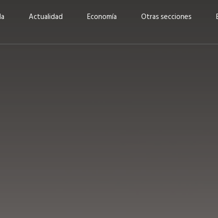
da
Actualidad
Economía
Otras secciones
“Invertir con propósito:
ad está en
cómo CBC impulsa su
Elizabeth S
vecería
crecimiento industrial a
mujeres po
la» –
través de la innovación y la
abrirnos p
sostenibilidad”
propios mé
6
EN PORTADA
abril 2026
EN PORTADA