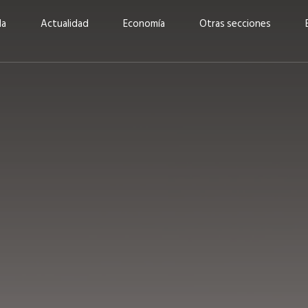
da
Actualidad
Economía
Otras secciones
“Invertir con propósito:
ad está en
cómo CBC impulsa su
Elizabeth S
vecería
crecimiento industrial a
mujeres po
la» –
través de la innovación y la
abrirnos p
sostenibilidad”
propios mé
6
EN PORTADA
abril 2026
EN PORTADA