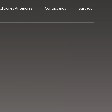
Ediciones Anteriores
Contáctanos
Buscador
uárez: “Las
Lucas Martínez Paz: “En
demos liderar y
tecnología, hay que invertir
aso por nuestros
con inteligencia, no por
ritos”
moda”
marzo 2026
EN PORTADA
febrero 2026