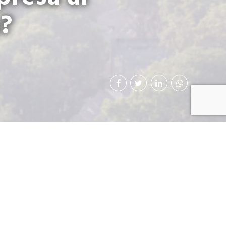
?
idente de
ndial de Bancos de
aís y explicó el
nes al llevar
s pobres.