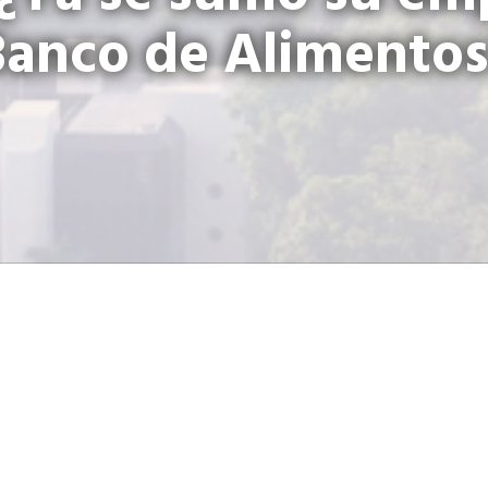
Banco de Alimentos
C
hris Rebstock, vicepres
Desarrollo de la Red Mu
Alimentos estuvo en el p
aporte que hacen estas institucio
productos de consumo a familia