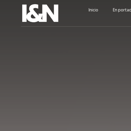
Inicio
En porta
Guatehuevo: medio siglo
“La sostenibilid
produciendo la proteína
el centro de Cer
más accesible para los
Ambev Guatema
guatemaltecos
Ricardo Urteaga
ACTUALIDAD
EN PORTADA
julio 2026
EN PORTADA
mayo 202