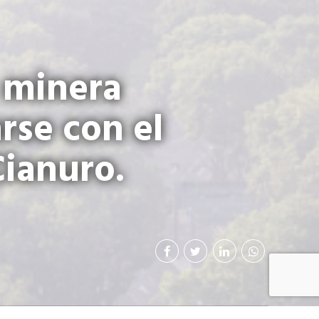
 minera
rse con el
Cianuro.