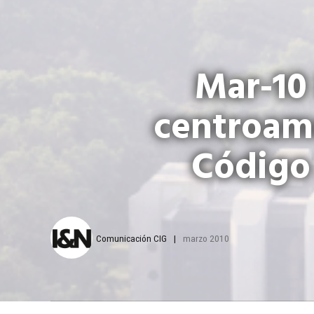
Mar-10
centroame
Código 
Comunicación CIG
marzo 2010