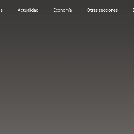
da
Actualidad
Economía
Otras secciones
“Invertir con propósito:
ad está en
cómo CBC impulsa su
Elizabeth S
vecería
crecimiento industrial a
mujeres po
la» –
través de la innovación y la
abrirnos p
sostenibilidad”
propios mé
6
EN PORTADA
abril 2026
EN PORTADA