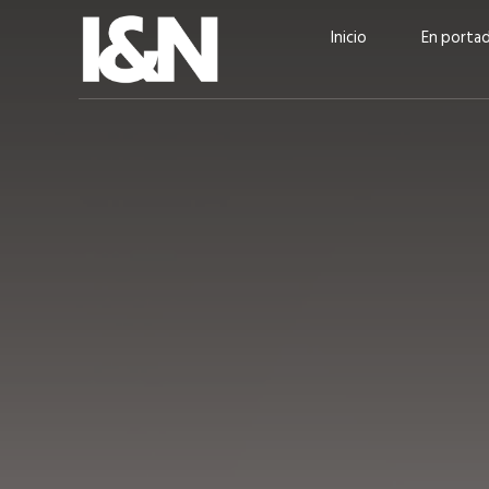
Inicio
En porta
Guatehuevo: medio siglo
“La sostenibilid
produciendo la proteína
el centro de Cer
más accesible para los
Ambev Guatema
guatemaltecos
Ricardo Urteaga
ACTUALIDAD
EN PORTADA
julio 2026
EN PORTADA
mayo 202