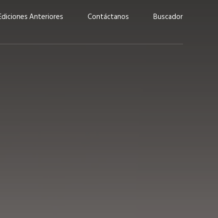
Ediciones Anteriores
Contáctanos
Buscador
uárez: “Las
Lucas Martínez Paz: “En
demos liderar y
tecnología, hay que invertir
aso por nuestros
con inteligencia, no por
ritos”
moda”
marzo 2026
EN PORTADA
febrero 2026