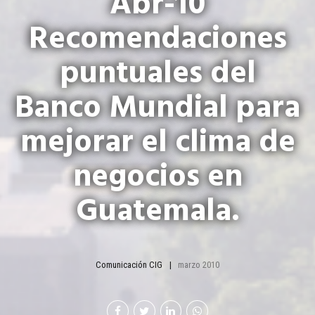
Abr-10
Recomendaciones
puntuales del
Banco Mundial para
mejorar el clima de
negocios en
Guatemala.
Comunicación CIG
marzo 2010