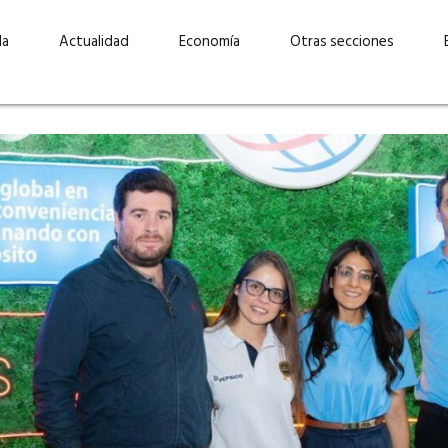
da
Actualidad
Economía
Otras secciones
“Invertir con propósito:
ad está en
cómo CBC impulsa su
Elizabeth S
vecería
crecimiento industrial a
mujeres po
la» –
través de la innovación y la
abrirnos p
sostenibilidad”
propios mé