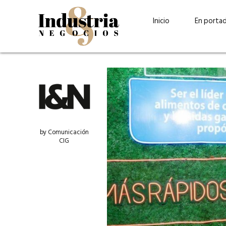
Inicio
En porta
by Comunicación
CIG
Guatehuevo: medio siglo
“La sostenibilid
produciendo la proteína
el centro de Cer
más accesible para los
Ambev Guatema
guatemaltecos
Ricardo Urteaga