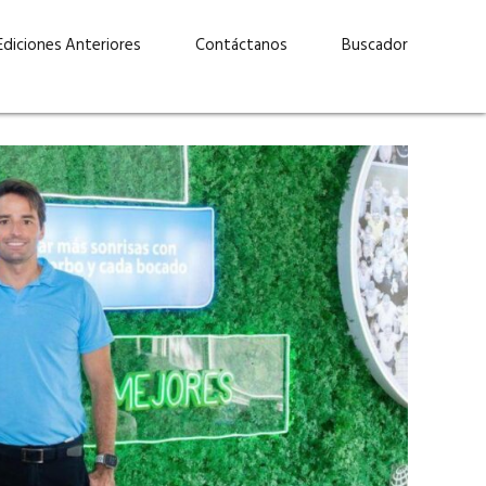
Ediciones Anteriores
Contáctanos
Buscador
uárez: “Las
Lucas Martínez Paz: “En
demos liderar y
tecnología, hay que invertir
aso por nuestros
con inteligencia, no por
ritos”
moda”