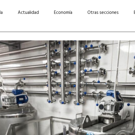
da
Actualidad
Economía
Otras secciones
“Invertir con propósito:
ad está en
cómo CBC impulsa su
Elizabeth S
vecería
crecimiento industrial a
mujeres po
la» –
través de la innovación y la
abrirnos p
sostenibilidad”
propios mé