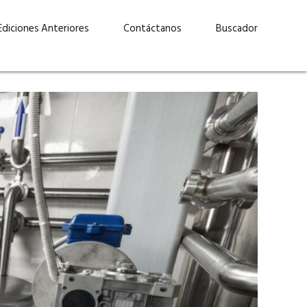
Ediciones Anteriores
Contáctanos
Buscador
uárez: “Las
Lucas Martínez Paz: “En
demos liderar y
tecnología, hay que invertir
aso por nuestros
con inteligencia, no por
ritos”
moda”