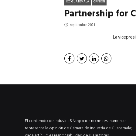
ICC GUATEMALA
OPINIÓN
Partnership for 
septiembre 2021
La vicepresi
El contenido de Industria&Negocios no necesariamente
representa la opinión de Cámara de Industria de Guatemala;
cada artículo es responsabilidad de sus autores.