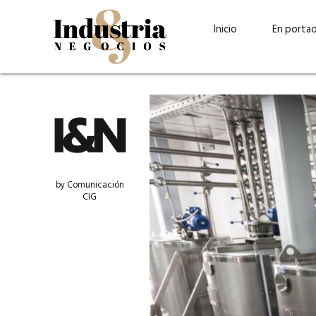
Inicio
En porta
by Comunicación
CIG
Guatehuevo: medio siglo
“La sostenibilid
produciendo la proteína
el centro de Cer
más accesible para los
Ambev Guatema
guatemaltecos
Ricardo Urteaga