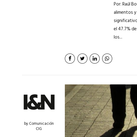
Por: Raúl B
alimentos y
significativ
el 47.7% de
los...
by Comunicación
CIG