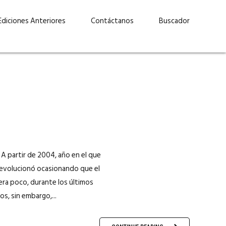
Ediciones Anteriores
Contáctanos
Buscador
A partir de 2004, año en el que
a evolucionó ocasionando que el
uárez: “Las
Lucas Martínez Paz: “En
era poco, durante los últimos
demos liderar y
tecnología, hay que invertir
os, sin embargo,...
aso por nuestros
con inteligencia, no por
ritos”
moda”