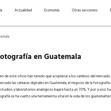
da
Actualidad
Economía
Otras secciones
 fotografía en Guatemala
en de este oficio han tenido que acoplarse a los cambios del mercado. 
 mercado las cámaras digitales en Guatemala, el negocio de la fotografí
“Invertir con propósito:
ad está en
cómo CBC impulsa su
Elizabeth S
estudios y laboratorios analógicos bajará hasta un 70%. Y por si eso fu
vecería
crecimiento industrial a
mujeres po
ografía se ha vuelto una herramienta vital en la vida de los guatemaltec
la» –
través de la innovación y la
abrirnos p
sostenibilidad”
propios mé