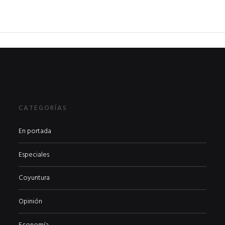
6
EN PORTADA
abril 2026
EN PORTADA
CATEGORÍAS
En portada
Especiales
Coyuntura
Opinión
Economía