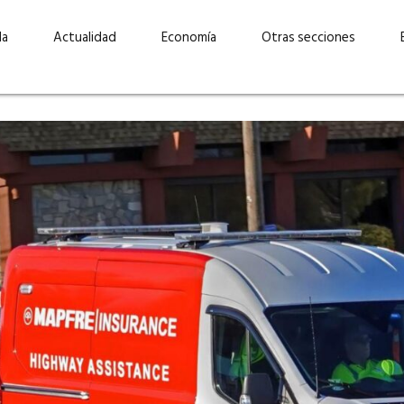
da
Actualidad
Economía
Otras secciones
“Invertir con propósito:
ad está en
cómo CBC impulsa su
Elizabeth S
vecería
crecimiento industrial a
mujeres po
la» –
través de la innovación y la
abrirnos p
sostenibilidad”
propios mé