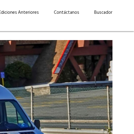
Ediciones Anteriores
Contáctanos
Buscador
uárez: “Las
Lucas Martínez Paz: “En
demos liderar y
tecnología, hay que invertir
aso por nuestros
con inteligencia, no por
ritos”
moda”