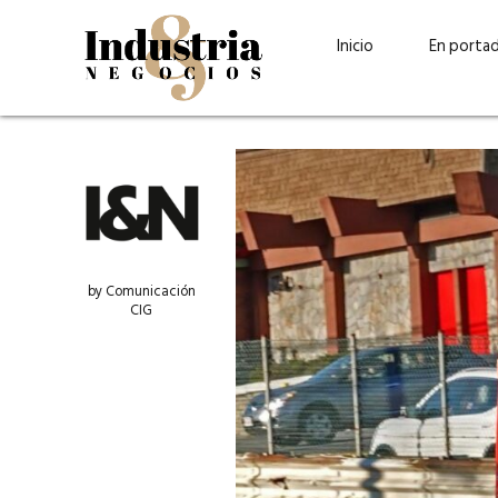
Inicio
En porta
by Comunicación
CIG
Guatehuevo: medio siglo
“La sostenibilid
produciendo la proteína
el centro de Cer
más accesible para los
Ambev Guatema
guatemaltecos
Ricardo Urteaga