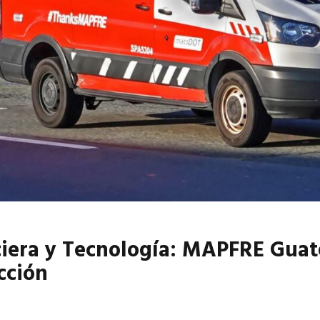
6
EN PORTADA
abril 2026
EN PORTADA
ciera y Tecnología: MAPFRE Gua
cción