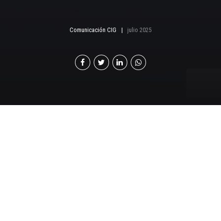
Comunicación CIG
julio 2025
P
or: Luis Pedro Chavarría | director comercial de
MAPFRE Seguros Guatemala
En un entorno económico donde la
incertidumbre es constante, MAPFRE Seguros
Guatemala se posiciona como un aliado estratégico
para proteger el patrimonio de las familias y empresas