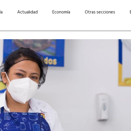
da
Actualidad
Economía
Otras secciones
“Invertir con propósito:
ad está en
cómo CBC impulsa su
Elizabeth S
vecería
crecimiento industrial a
mujeres po
la» –
través de la innovación y la
abrirnos p
sostenibilidad”
propios mé