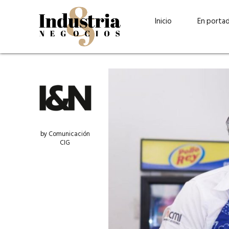
Inicio
En porta
by Comunicación
CIG
Guatehuevo: medio siglo
“La sostenibilid
produciendo la proteína
el centro de Cer
más accesible para los
Ambev Guatema
guatemaltecos
Ricardo Urteaga