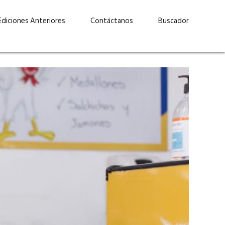
Ediciones Anteriores
Contáctanos
Buscador
uárez: “Las
Lucas Martínez Paz: “En
demos liderar y
tecnología, hay que invertir
aso por nuestros
con inteligencia, no por
ritos”
moda”