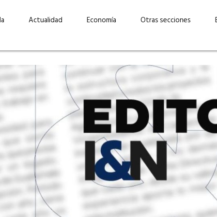
da
Actualidad
Economía
Otras secciones
“Invertir con propósito:
ad está en
cómo CBC impulsa su
Elizabeth S
vecería
crecimiento industrial a
mujeres po
la» –
través de la innovación y la
abrirnos p
sostenibilidad”
propios mé