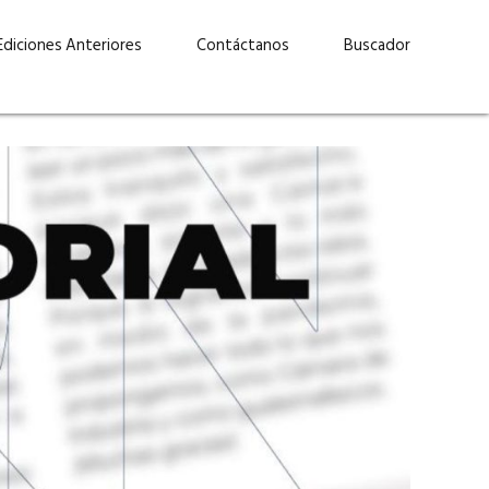
Ediciones Anteriores
Contáctanos
Buscador
uárez: “Las
Lucas Martínez Paz: “En
demos liderar y
tecnología, hay que invertir
aso por nuestros
con inteligencia, no por
ritos”
moda”