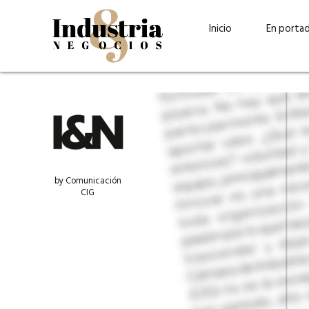
Inicio
En porta
by Comunicación
CIG
Guatehuevo: medio siglo
“La sostenibilid
produciendo la proteína
el centro de Cer
más accesible para los
Ambev Guatema
guatemaltecos
Ricardo Urteaga