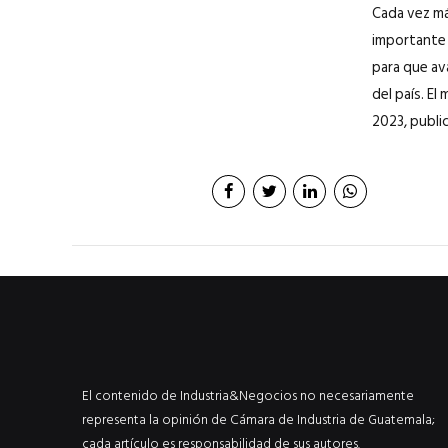
Cada vez má
importante 
para que av
del país. E
2023, public
El contenido de Industria&Negocios no necesariamente
representa la opinión de Cámara de Industria de Guatemala;
cada artículo es responsabilidad de sus autores.