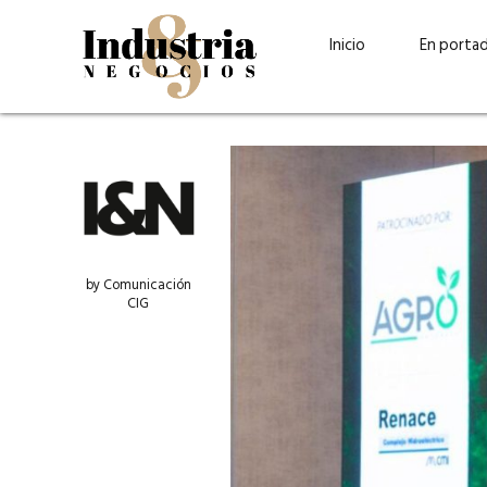
Inicio
En porta
by Comunicación
CIG
Guatehuevo: medio siglo
“La sostenibilid
produciendo la proteína
el centro de Cer
más accesible para los
Ambev Guatema
guatemaltecos
Ricardo Urteaga