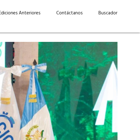
Ediciones Anteriores
Contáctanos
Buscador
uárez: “Las
Lucas Martínez Paz: “En
demos liderar y
tecnología, hay que invertir
aso por nuestros
con inteligencia, no por
ritos”
moda”