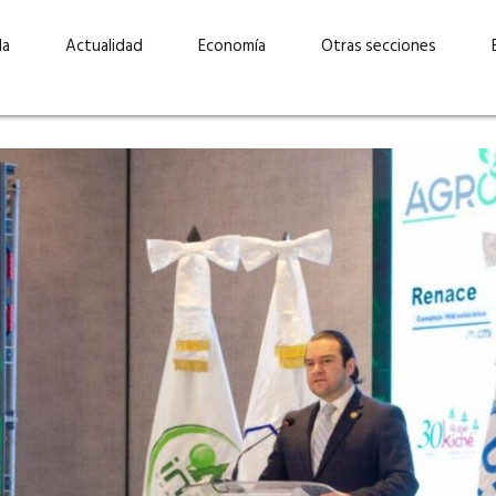
da
Actualidad
Economía
Otras secciones
“Invertir con propósito:
ad está en
cómo CBC impulsa su
Elizabeth S
vecería
crecimiento industrial a
mujeres po
la» –
través de la innovación y la
abrirnos p
sostenibilidad”
propios mé