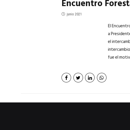
Encuentro Forest
junio 2021
El Encuentr
a President
el intercam
intercambio
fue el moti