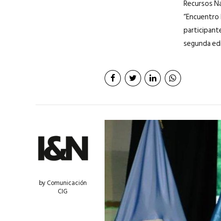
Recursos Na
“Encuentro F
participant
segunda edic
by Comunicación
CIG