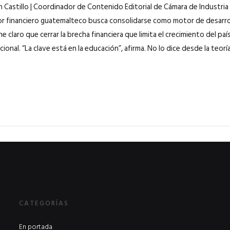
n Castillo | Coordinador de Contenido Editorial de Cámara de Industr
or financiero guatemalteco busca consolidarse como motor de desarro
ne claro que cerrar la brecha financiera que limita el crecimiento del p
acional. “La clave está en la educación”, afirma. No lo dice desde la teor
CATEGORÍAS
En portada