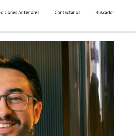
Ediciones Anteriores
Contáctanos
Buscador
uárez: “Las
Lucas Martínez Paz: “En
demos liderar y
tecnología, hay que invertir
aso por nuestros
con inteligencia, no por
ritos”
moda”