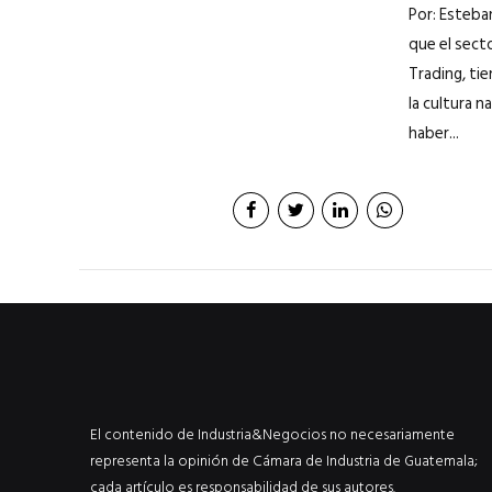
Por: Esteba
que el sect
Trading, tie
la cultura n
haber...
El contenido de Industria&Negocios no necesariamente
representa la opinión de Cámara de Industria de Guatemala;
cada artículo es responsabilidad de sus autores.