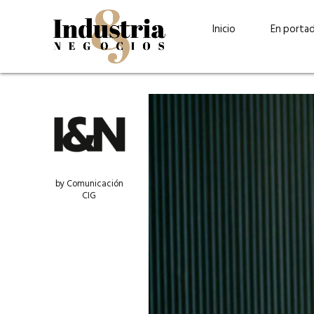
Inicio
En porta
by Comunicación
CIG
Guatehuevo: medio siglo
“La sostenibilid
produciendo la proteína
el centro de Cer
más accesible para los
Ambev Guatema
guatemaltecos
Ricardo Urteaga