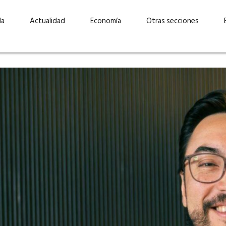
da
Actualidad
Economía
Otras secciones
“Invertir con propósito:
ad está en
cómo CBC impulsa su
Elizabeth S
vecería
crecimiento industrial a
mujeres po
la» –
través de la innovación y la
abrirnos p
sostenibilidad”
propios mé