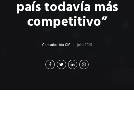
país todavía más
competitivo”
Comunicación CIG
julio 2025
P
or: Esteban Castillo | Coordinador de
Contenido Editorial de Cámara de Industria de
Guatemala