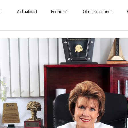
da
Actualidad
Economía
Otras secciones
“Invertir con propósito:
ad está en
cómo CBC impulsa su
Elizabeth S
vecería
crecimiento industrial a
mujeres po
la» –
través de la innovación y la
abrirnos p
sostenibilidad”
propios mé