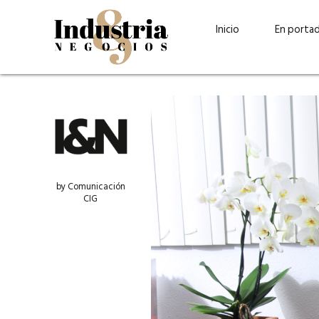
Inicio
En porta
by Comunicación
CIG
Guatehuevo: medio siglo
“La sostenibilid
produciendo la proteína
el centro de Cer
más accesible para los
Ambev Guatema
guatemaltecos
Ricardo Urteaga