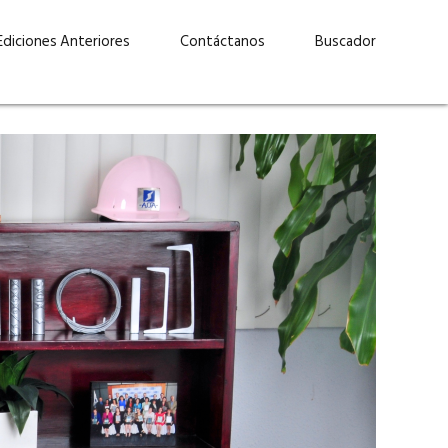
Ediciones Anteriores
Contáctanos
Buscador
uárez: “Las
Lucas Martínez Paz: “En
demos liderar y
tecnología, hay que invertir
aso por nuestros
con inteligencia, no por
ritos”
moda”