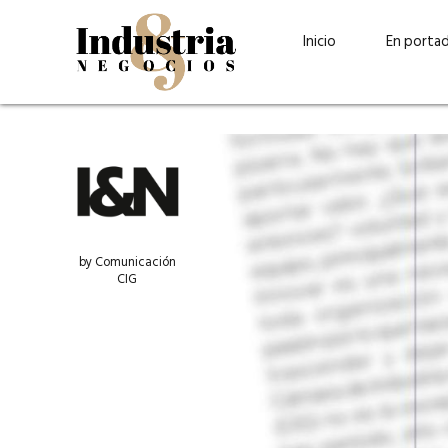
Inicio
En porta
by Comunicación
CIG
Guatehuevo: medio siglo
“La sostenibilid
produciendo la proteína
el centro de Cer
más accesible para los
Ambev Guatema
guatemaltecos
Ricardo Urteaga