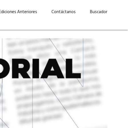
Ediciones Anteriores
Contáctanos
Buscador
uárez: “Las
Lucas Martínez Paz: “En
demos liderar y
tecnología, hay que invertir
aso por nuestros
con inteligencia, no por
ritos”
moda”