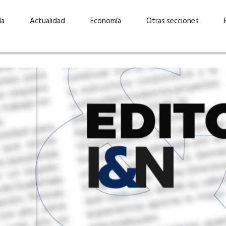
da
Actualidad
Economía
Otras secciones
“Invertir con propósito:
ad está en
cómo CBC impulsa su
Elizabeth S
vecería
crecimiento industrial a
mujeres po
la» –
través de la innovación y la
abrirnos p
sostenibilidad”
propios mé