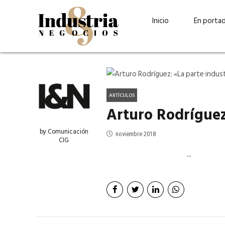
Inicio
En porta
ARTÍCULOS
Arturo Rodríguez:
by Comunicación
noviembre 2018
CIG
...
Guatehuevo: medio siglo
“La sostenibilid
produciendo la proteína
el centro de Cer
más accesible para los
Ambev Guatema
guatemaltecos
Ricardo Urteaga