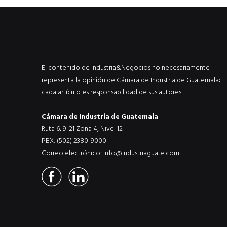
ACTUALIDAD
EN PORTADA
julio 2026
EN PORTADA
mayo 202
El contenido de Industria&Negocios no necesariamente
representa la opinión de Cámara de Industria de Guatemala;
cada artículo es responsabilidad de sus autores.
Cámara de Industria de Guatemala
Ruta 6, 9-21 Zona 4, Nivel 12
PBX: (502) 2380-9000
Correo electrónico:
info@industriaguate.com