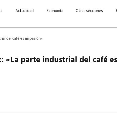
da
Actualidad
Economía
Otras secciones
 «La parte industrial del café e
“Invertir con propósito:
ad está en
cómo CBC impulsa su
Elizabeth S
vecería
crecimiento industrial a
mujeres po
la» –
través de la innovación y la
abrirnos p
sostenibilidad”
propios mé