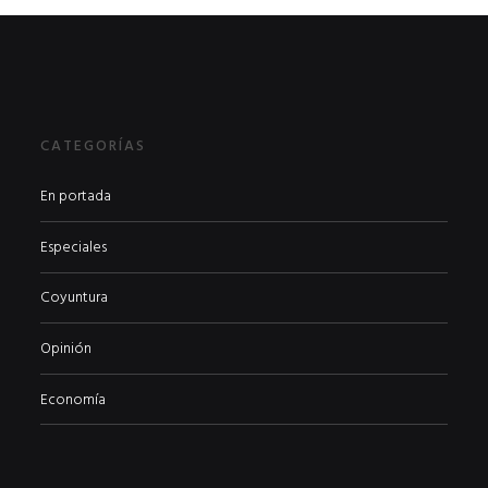
6
EN PORTADA
abril 2026
EN PORTADA
CATEGORÍAS
En portada
Especiales
Coyuntura
Opinión
Economía