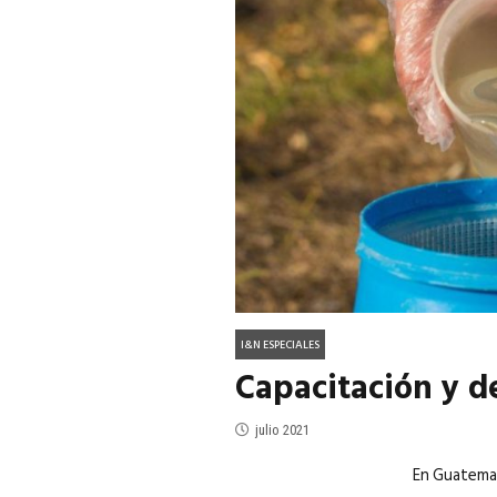
ACTUALIDAD
EN PORTADA
julio 2026
EN PORTADA
mayo 202
I&N ESPECIALES
Capacitación y d
julio 2021
En Guatemal