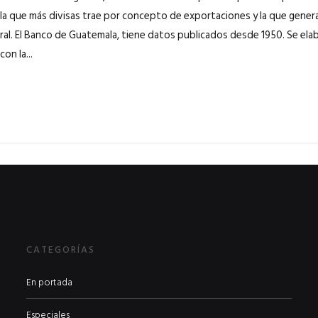
la que más divisas trae por concepto de exportaciones y la que gene
ural. El Banco de Guatemala, tiene datos publicados desde 1950. Se ela
on la...
CATEGORÍAS
En portada
Especiales