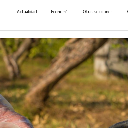
da
Actualidad
Economía
Otras secciones
“Invertir con propósito:
ad está en
cómo CBC impulsa su
Elizabeth S
vecería
crecimiento industrial a
mujeres po
la» –
través de la innovación y la
abrirnos p
sostenibilidad”
propios mé