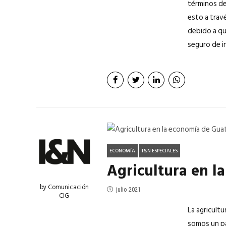
términos de
esto a travé
debido a qu
seguro de in
ECONOMÍA
I&N ESPECIALES
Agricultura en l
by Comunicación
julio 2021
CIG
La agricult
somos un pa