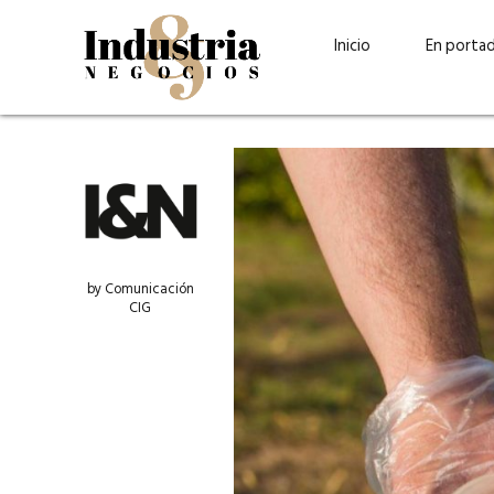
Inicio
En porta
by Comunicación
CIG
Guatehuevo: medio siglo
“La sostenibilid
produciendo la proteína
el centro de Cer
más accesible para los
Ambev Guatema
guatemaltecos
Ricardo Urteaga