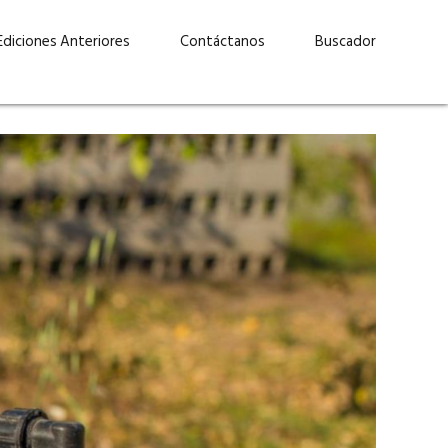
Ediciones Anteriores
Contáctanos
Buscador
uárez: “Las
Lucas Martínez Paz: “En
demos liderar y
tecnología, hay que invertir
aso por nuestros
con inteligencia, no por
ritos”
moda”