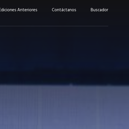
Ediciones Anteriores
Contáctanos
Buscador
uárez: “Las
Lucas Martínez Paz: “En
demos liderar y
tecnología, hay que invertir
aso por nuestros
con inteligencia, no por
ritos”
moda”
marzo 2026
EN PORTADA
febrero 2026