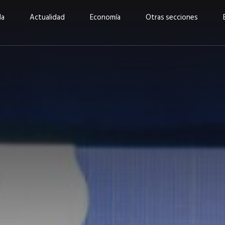
da
Actualidad
Economía
Otras secciones
“Invertir con propósito:
ad está en
cómo CBC impulsa su
Elizabeth S
vecería
crecimiento industrial a
mujeres po
la» –
través de la innovación y la
abrirnos p
sostenibilidad”
propios mé
6
EN PORTADA
abril 2026
EN PORTADA