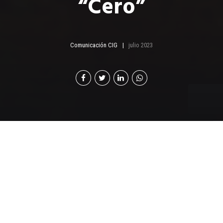
“Cero”
Comunicación CIG
julio 2023
L
a protección del medio ambiente y la
sustentabilidad son un tema de responsabilidad
para todos, y cada día más organizaciones se
unen en este esfuerzo, asumiendo acciones que
promueven y contribuyen a reducir el impacto
ambiental, al convertirse en empresas carbono neutral.