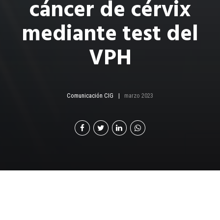
cáncer de cérvix
mediante test del
VPH
Comunicación CIG
marzo 2023
E
l cáncer de cuello de útero (CCU) es la tercera
neoplasia más frecuente entre las mujeres a