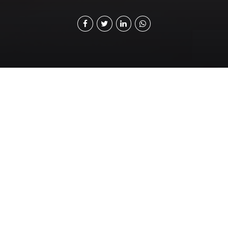
En pollo de contrabando
es trasladado en
condiciones inadecuadas
comprometiendo la
calidad del producto.
E
l comercio ilegal de pollo, tomando de base el
volumen que ha alcanzado, no debe ser considerado
como mercado artesanal o de subsistencia. En este