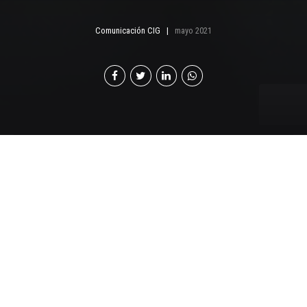
Comunicación CIG
mayo 2021
El sector construcción
genera alrededor de 358
mil empleos
relacionados, siendo el
cuarto sector más
importante en términos